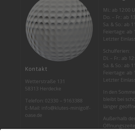
Mi.: ab 12:00 
Do. – Fr.: ab 1
Sa. & So.: ab 
Feiertage: ab 
Letzter Einlas
Schulferien:
Di. – Fr.: ab 1
Sa. & So.: ab 
Kontakt
Feiertage: ab 
Letzter Einlas
Wetterstraße 131
58313 Herdecke
In den Somm
bleibt bei sc
Telefon: 02330 – 9163388
länger geöffne
E-Mail: info@klutes-minigolf-
oase.de
Außerhalb de
Öffnungszeite
Anfrage.
Eintrittspreise: