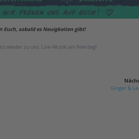
n Euch, sobald es Neuigkeiten gibt!
s wieder zu uns. Live-Musik am Feiertag!
Nächs
Nächster
Ginger & L
Beitrag: