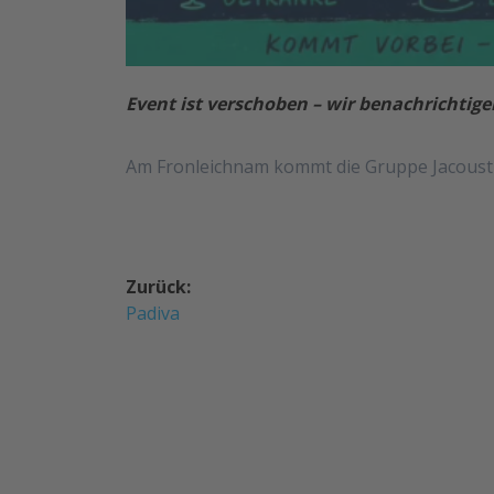
Event ist verschoben – wir benachrichtige
Am Fronleichnam kommt die Gruppe Jacoustic
Beitragsnavigation
Zurück:
Vorheriger
Padiva
Beitrag: