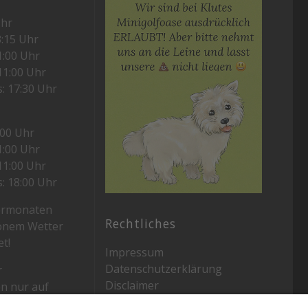
Uhr
3:15 Uhr
11:00 Uhr
11:00 Uhr
s: 17:30 Uhr
2:00 Uhr
11:00 Uhr
11:00 Uhr
s: 18:00 Uhr
ermonaten
Rechtliches
hönem Wetter
t!
Impressum
Datenschutzerklärung
r
Disclaimer
n nur auf