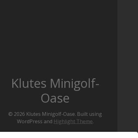
Klutes Minigolf-
Oase
© 2026 Klutes Minigolf-Oase. Built using
WordPress and
Highlight Theme
.