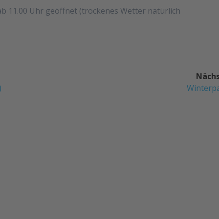
ab 11.00 Uhr geöffnet (trockenes Wetter natürlich
Nächs
Nächste
)
Winterp
Beitrag: