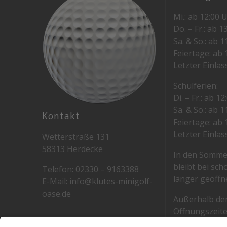
Mi.: ab 12:00 
Do. – Fr.: ab 1
Sa. & So.: ab 
Feiertage: ab 
Letzter Einlas
Schulferien:
Di. – Fr.: ab 1
Sa. & So.: ab 
Kontakt
Feiertage: ab 
Letzter Einlas
Wetterstraße 131
58313 Herdecke
In den Somm
bleibt bei sc
Telefon: 02330 – 9163388
länger geöffne
E-Mail: info@klutes-minigolf-
oase.de
Außerhalb de
Öffnungszeite
Anfrage.
Eintrittspreise: