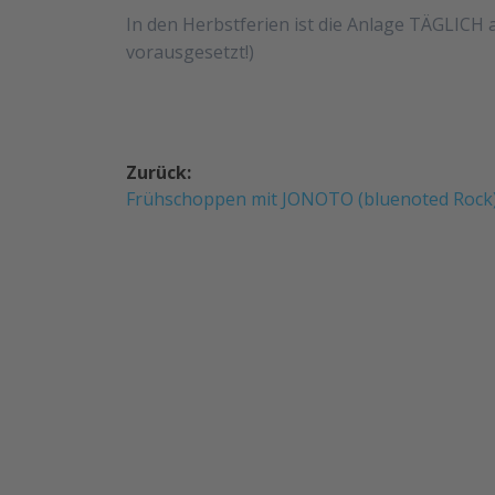
In den Herbstferien ist die Anlage TÄGLICH 
vorausgesetzt!)
Beitragsnavigation
Zurück:
Vorheriger
Frühschoppen mit JONOTO (bluenoted Rock
Beitrag: