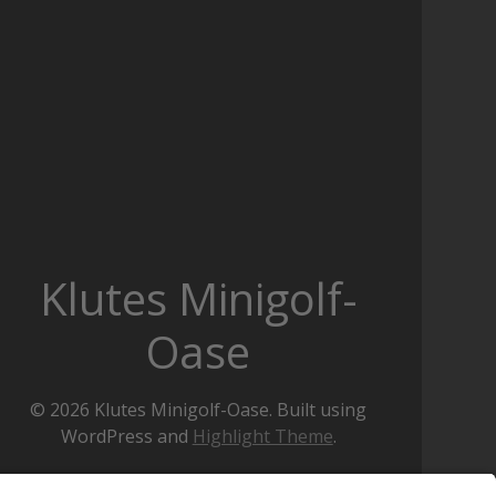
Klutes Minigolf-
Oase
© 2026 Klutes Minigolf-Oase. Built using
WordPress and
Highlight Theme
.