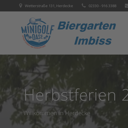
Zum
Wetterstraße 131, Herdecke
02330 - 916 3388
Inhalt
springen
Herbstferien 
Willkommen in Herdecke