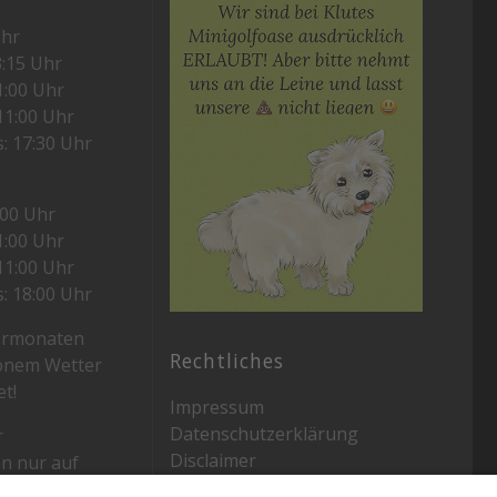
Uhr
3:15 Uhr
11:00 Uhr
11:00 Uhr
s: 17:30 Uhr
2:00 Uhr
11:00 Uhr
11:00 Uhr
s: 18:00 Uhr
ermonaten
Rechtliches
hönem Wetter
t!
Impressum
Datenschutzerklärung
r
Disclaimer
n nur auf