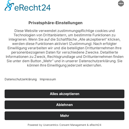
Rechtliches
Impressum
Datenschutzerklärung
Disclaimer
Login
Klutes Minigolf-Oase
© 2026 Klutes Minigolf-Oase. Built using WordPress and
Highlight Theme
.