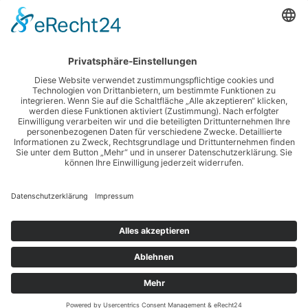
Rechtliches
Impressum
Datenschutzerklärung
Disclaimer
Login
Klutes Minigolf-Oase
© 2026 Klutes Minigolf-Oase. Built using WordPress and
Highlight Theme
.