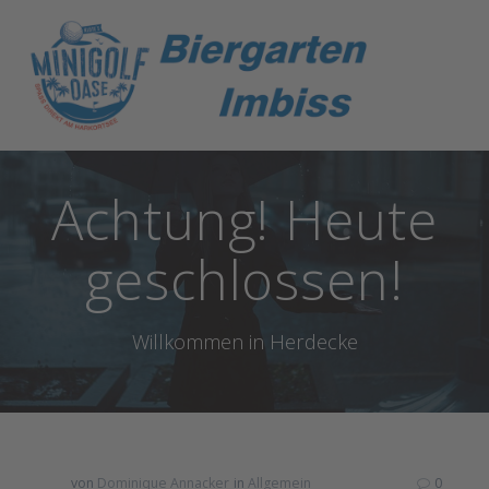
Zum
Inhalt
springen
Achtung! Heute
geschlossen!
Willkommen in Herdecke
von
Dominique Annacker
in
Allgemein
0